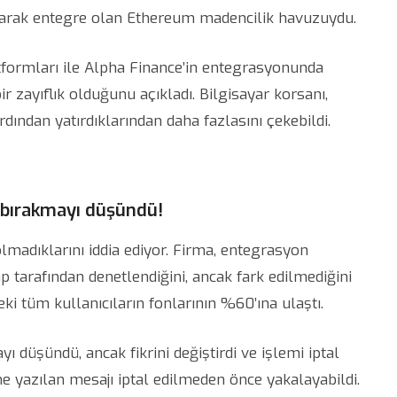
i olarak entegre olan Ethereum madencilik havuzuydu.
atformları ile Alpha Finance’in entegrasyonunda
 zayıflık olduğunu açıkladı. Bilgisayar korsanı,
dından yatırdıklarından daha fazlasını çekebildi.
j bırakmayı düşündü!
lmadıklarını iddia ediyor. Firma, entegrasyon
tarafından denetlendiğini, ancak fark edilmediğini
ki tüm kullanıcıların fonlarının %60’ına ulaştı.
ı düşündü, ancak fikrini değiştirdi ve işlemi iptal
ine yazılan mesajı iptal edilmeden önce yakalayabildi.