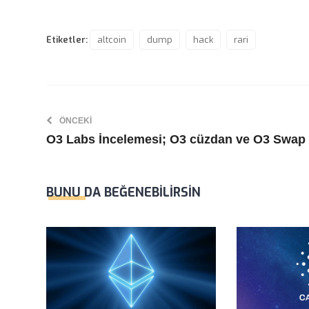
Etiketler:
altcoin
dump
hack
rari
ÖNCEKI
O3 Labs İncelemesi; O3 cüzdan ve O3 Swap
BUNU DA BEĞENEBILIRSIN