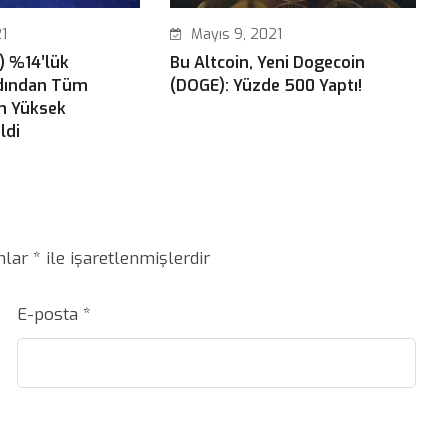
1
Mayıs 9, 2021
 %14’lük
Bu Altcoin, Yeni Dogecoin
rdından Tüm
(DOGE): Yüzde 500 Yaptı!
n Yüksek
ldi
anlar
*
ile işaretlenmişlerdir
E-posta
*