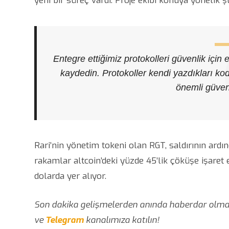
yeni bir süreç vardı. Proje ekibi konuya yönelik ş
Entegre ettiğimiz protokolleri güvenlik içi
kaydedin. Protokoller kendi yazdıkları kod
önemli güvenl
Rari’nin yönetim tokeni olan RGT, saldırının ard
rakamlar altcoin’deki yüzde 45’lik çöküşe işaret ed
dolarda yer alıyor.
Son dakika gelişmelerden anında haberdar olmak
ve
Telegram
kanalımıza katılın!