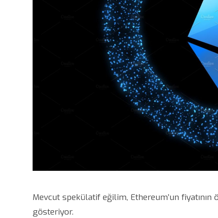
Mevcut spekülatif eğilim, Ethereum’un fiyatının 
gösteriyor.