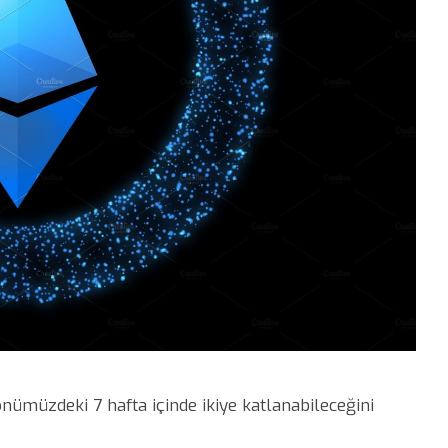
önümüzdeki 7 hafta içinde ikiye katlanabileceğini