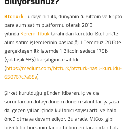
biliyorsunuz?
BtcTurk
Türkiye’nin ilk, dünyanın 4. Bitcoin ve kripto
para alım satım platformu olarak 2013
yılında
Kerem Tibuk
tarafından kuruldu. BtcTurk’te
alım satım işlemlerinin başladığı 1 Temmuz 2013’te
gerçekleşen ilk işlemde 1 Bitcoin sadece 178₺
(yaklaşık 93$) karşılığında satıldı.
(
https://medium.com/btcturk/btcturk-nasil-kuruldu-
650767c7a65a
).
Şirket kurulduğu günden itibaren, iç ve dış
sorunlardan dolayı dönem dönem sıkıntılar yaşasa
da, geçen yıllar içinde kullanıcı sayısı arttı ve hala
öncü olmaya devam ediyor. Bu arada, MtGox gibi
büyük bir borsanın Japon hükümeti tarafından hala