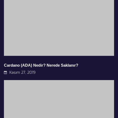
Waves Coin Nedir ? Nasıl Çalışır ?
Kasım 3, 2019
2020 Tüm Haklar Saklıdır