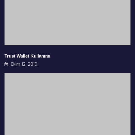
Trust Wallet Kullanımı
Ekim 12, 2019
Cardano (ADA) Nedir? Nerede Saklanır?
Kasım 27, 2019